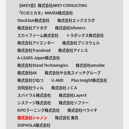
【AKEY会】株式会社AKEY CONSULTING
「ECのミカタ」MIKATA株式会社
StockSun株式会社
株式会社エックスラボ
株式会社アドタグ
株式会社infonerv
スカイファーム株式会社
トラボックス株式会社
株式会社アイエンター
株式会社ブリスウェル
株式会社Translead
株式会社アイシス
A-LEADS Japan株式会社
株式会社Stand Technologies
株式会社amoibe
株式会社AX
株式会社やる気スイッチグループ
株式会社びねつ
U-AND
Plus Insight株式会社
合同会社ウィル
株式会社ＪＣＡ
スパイラル株式会社
株式会社LayerX
システージ株式会社
株式会社ソフツー
KIYOラーニング株式会社
株式会社ペライチ
株式会社シャノン
株式会社 東具
SOPHOLA株式会社