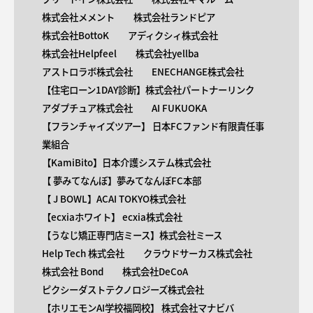
株式会社メメント
株式会社ランドピア
株式会社BottoK
アディクシィ株式会社
株式会社Helpfeel
株式会社yellba
アストロラボ株式会社
ENECHANGE株式会社
【住宅ローン1DAY診断】株式会社パートナーリンク
アダプチュア株式会社
AI FUKUOKA
【​フランチャイズツアー】 日本FCファンド有限責任事
業組合
【KamiBito​】日本介護システム株式会社
【 ​夢みてなんぼ】夢みてなんぼFC本部
【 ​J BOWL】ACAI TOKYO株式会社
【​ecxiaホワイト】 ecxia株式会社
【​うなじ矯正専門店ミース】株式会社ミース
Help Tech 株式会社
クラウドサーカス株式会社
株式会社 Bond
株式会社DeCoA
ピクシーダストテクノロジーズ株式会社
【ホリエモンAI学校福岡校】 株式会社マナビバ