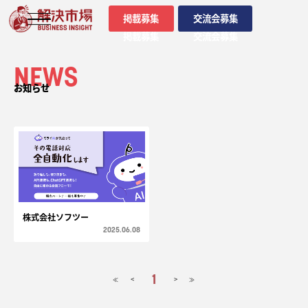
掲載募集
交流会募集
掲載募集
交流会募集
NEWS
お知らせ
株式会社ソフツー
2025.06.08
1
<
>
≪
≫