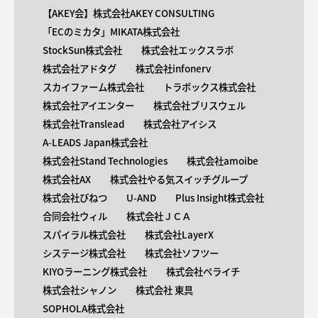
【AKEY会】株式会社AKEY CONSULTING
「ECのミカタ」MIKATA株式会社
StockSun株式会社
株式会社エックスラボ
株式会社アドタグ
株式会社infonerv
スカイファーム株式会社
トラボックス株式会社
株式会社アイエンター
株式会社ブリスウェル
株式会社Translead
株式会社アイシス
A-LEADS Japan株式会社
株式会社Stand Technologies
株式会社amoibe
株式会社AX
株式会社やる気スイッチグループ
株式会社びねつ
U-AND
Plus Insight株式会社
合同会社ウィル
株式会社ＪＣＡ
スパイラル株式会社
株式会社LayerX
システージ株式会社
株式会社ソフツー
KIYOラーニング株式会社
株式会社ペライチ
株式会社シャノン
株式会社 東具
SOPHOLA株式会社