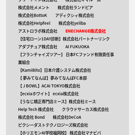
株式会社メメント
株式会社ランドピア
株式会社BottoK
アディクシィ株式会社
株式会社Helpfeel
株式会社yellba
アストロラボ株式会社
ENECHANGE株式会社
【住宅ローン1DAY診断】株式会社パートナーリンク
アダプチュア株式会社
AI FUKUOKA
【​フランチャイズツアー】 日本FCファンド有限責任事
業組合
【KamiBito​】日本介護システム株式会社
【 ​夢みてなんぼ】夢みてなんぼFC本部
【 ​J BOWL】ACAI TOKYO株式会社
【​ecxiaホワイト】 ecxia株式会社
【​うなじ矯正専門店ミース】株式会社ミース
Help Tech 株式会社
クラウドサーカス株式会社
株式会社 Bond
株式会社DeCoA
ピクシーダストテクノロジーズ株式会社
【ホリエモンAI学校福岡校】 株式会社マナビバ