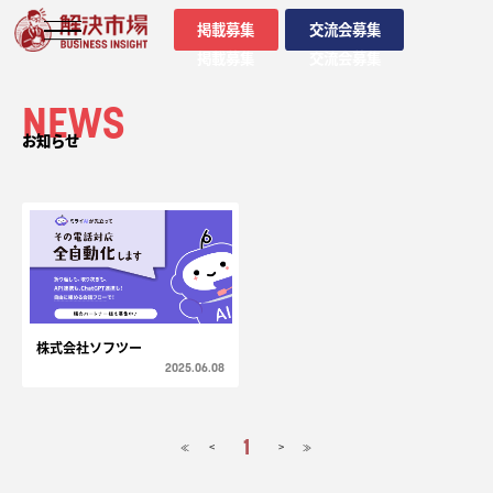
掲載募集
交流会募集
掲載募集
交流会募集
NEWS
お知らせ
株式会社ソフツー
2025.06.08
1
<
>
≪
≫