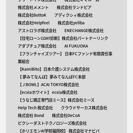
株式会社メメント
株式会社ランドピア
株式会社BottoK
アディクシィ株式会社
株式会社Helpfeel
株式会社yellba
アストロラボ株式会社
ENECHANGE株式会社
【住宅ローン1DAY診断】株式会社パートナーリンク
アダプチュア株式会社
AI FUKUOKA
【​フランチャイズツアー】 日本FCファンド有限責任事
業組合
【KamiBito​】日本介護システム株式会社
【 ​夢みてなんぼ】夢みてなんぼFC本部
【 ​J BOWL】ACAI TOKYO株式会社
【​ecxiaホワイト】 ecxia株式会社
【​うなじ矯正専門店ミース】株式会社ミース
Help Tech 株式会社
クラウドサーカス株式会社
株式会社 Bond
株式会社DeCoA
ピクシーダストテクノロジーズ株式会社
【ホリエモンAI学校福岡校】 株式会社マナビバ