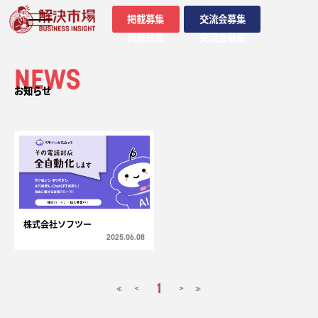
掲載募集
交流会募集
掲載募集
交流会募集
NEWS
お知らせ
株式会社ソフツー
2025.06.08
1
<
>
≪
≫