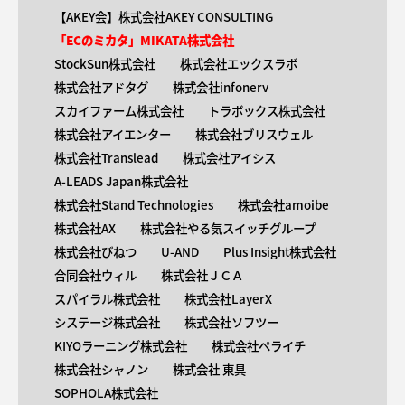
【AKEY会】株式会社AKEY CONSULTING
「ECのミカタ」MIKATA株式会社
StockSun株式会社
株式会社エックスラボ
株式会社アドタグ
株式会社infonerv
スカイファーム株式会社
トラボックス株式会社
株式会社アイエンター
株式会社ブリスウェル
株式会社Translead
株式会社アイシス
A-LEADS Japan株式会社
株式会社Stand Technologies
株式会社amoibe
株式会社AX
株式会社やる気スイッチグループ
株式会社びねつ
U-AND
Plus Insight株式会社
合同会社ウィル
株式会社ＪＣＡ
スパイラル株式会社
株式会社LayerX
システージ株式会社
株式会社ソフツー
KIYOラーニング株式会社
株式会社ペライチ
株式会社シャノン
株式会社 東具
SOPHOLA株式会社