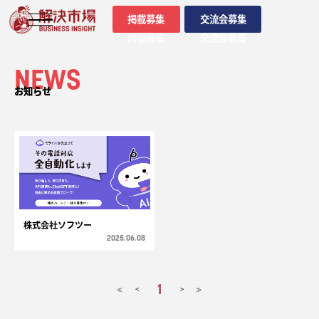
掲載募集
交流会募集
掲載募集
交流会募集
NEWS
お知らせ
株式会社ソフツー
2025.06.08
1
<
>
≪
≫