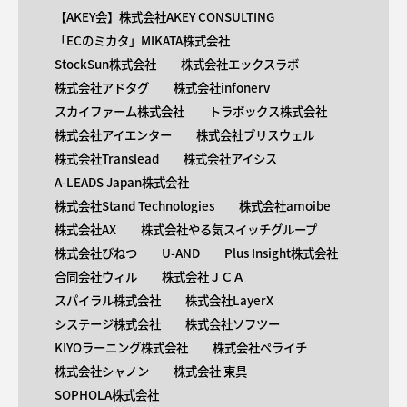
【AKEY会】株式会社AKEY CONSULTING
「ECのミカタ」MIKATA株式会社
StockSun株式会社
株式会社エックスラボ
株式会社アドタグ
株式会社infonerv
スカイファーム株式会社
トラボックス株式会社
株式会社アイエンター
株式会社ブリスウェル
株式会社Translead
株式会社アイシス
A-LEADS Japan株式会社
株式会社Stand Technologies
株式会社amoibe
株式会社AX
株式会社やる気スイッチグループ
株式会社びねつ
U-AND
Plus Insight株式会社
合同会社ウィル
株式会社ＪＣＡ
スパイラル株式会社
株式会社LayerX
システージ株式会社
株式会社ソフツー
KIYOラーニング株式会社
株式会社ペライチ
株式会社シャノン
株式会社 東具
SOPHOLA株式会社