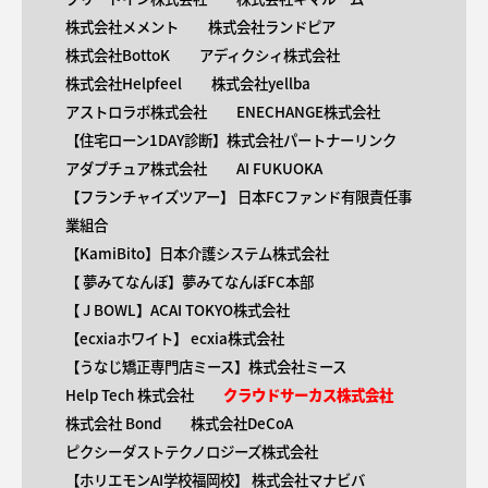
株式会社メメント
株式会社ランドピア
株式会社BottoK
アディクシィ株式会社
株式会社Helpfeel
株式会社yellba
アストロラボ株式会社
ENECHANGE株式会社
【住宅ローン1DAY診断】株式会社パートナーリンク
アダプチュア株式会社
AI FUKUOKA
【​フランチャイズツアー】 日本FCファンド有限責任事
業組合
【KamiBito​】日本介護システム株式会社
【 ​夢みてなんぼ】夢みてなんぼFC本部
【 ​J BOWL】ACAI TOKYO株式会社
【​ecxiaホワイト】 ecxia株式会社
【​うなじ矯正専門店ミース】株式会社ミース
Help Tech 株式会社
クラウドサーカス株式会社
株式会社 Bond
株式会社DeCoA
ピクシーダストテクノロジーズ株式会社
【ホリエモンAI学校福岡校】 株式会社マナビバ